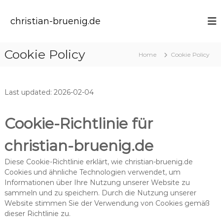
S
k
christian-bruenig.de
i
p
t
Cookie Policy
Home
Cookie Policy
o
c
o
n
Last updated: 2026-02-04
t
e
n
Cookie-Richtlinie für
t
christian-bruenig.de
Diese Cookie-Richtlinie erklärt, wie christian-bruenig.de
Cookies und ähnliche Technologien verwendet, um
Informationen über Ihre Nutzung unserer Website zu
sammeln und zu speichern. Durch die Nutzung unserer
Website stimmen Sie der Verwendung von Cookies gemäß
dieser Richtlinie zu.