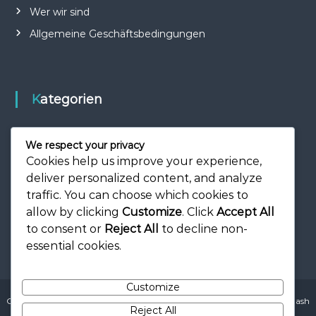
Wer wir sind
Allgemeine Geschäftsbedingungen
Kategorien
Eventpreise und Booster
We respect your privacy
Geschenkcodes und Tokens
Cookies help us improve your experience,
deliver personalized content, and analyze
Sponsor-Boni und monatliche Angebote
traffic. You can choose which cookies to
allow by clicking
Customize
. Click
Accept All
to consent or
Reject All
to decline non-
essential cookies.
Customize
Copyright © 2026
christian-bruenig.de
All rights reserved. Theme:
Flash
Reject All
by ThemeGrill. Powered by
WordPress