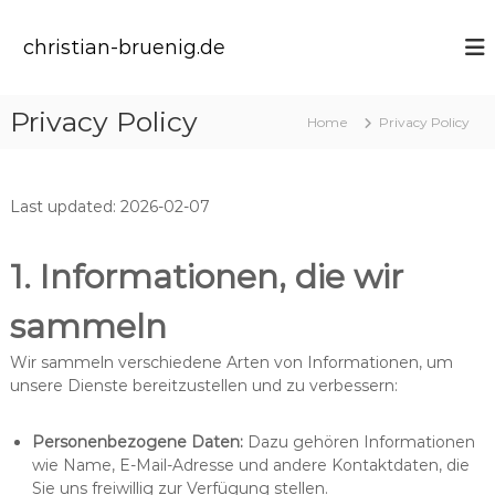
S
k
christian-bruenig.de
i
p
t
Privacy Policy
Home
Privacy Policy
o
c
o
n
Last updated: 2026-02-07
t
e
n
1. Informationen, die wir
t
sammeln
Wir sammeln verschiedene Arten von Informationen, um
unsere Dienste bereitzustellen und zu verbessern:
Personenbezogene Daten:
Dazu gehören Informationen
wie Name, E-Mail-Adresse und andere Kontaktdaten, die
Sie uns freiwillig zur Verfügung stellen.