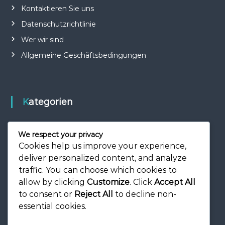
Kontaktieren Sie uns
Datenschutzrichtlinie
Wer wir sind
Allgemeine Geschäftsbedingungen
Kategorien
Eventpreise und Booster
We respect your privacy
Geschenkcodes und Tokens
Cookies help us improve your experience,
deliver personalized content, and analyze
Sponsor-Boni und monatliche Angebote
traffic. You can choose which cookies to
allow by clicking
Customize
. Click
Accept All
to consent or
Reject All
to decline non-
essential cookies.