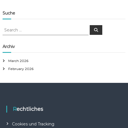
Suche
S
S
e
e
a
a
r
c
r
Archiv
h
c
h
March 2026
f
February 2026
o
r
:
Rechtliches
Cookies und Tracking