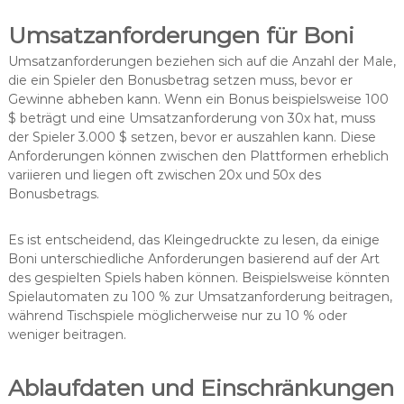
Umsatzanforderungen für Boni
Umsatzanforderungen beziehen sich auf die Anzahl der Male,
die ein Spieler den Bonusbetrag setzen muss, bevor er
Gewinne abheben kann. Wenn ein Bonus beispielsweise 100
$ beträgt und eine Umsatzanforderung von 30x hat, muss
der Spieler 3.000 $ setzen, bevor er auszahlen kann. Diese
Anforderungen können zwischen den Plattformen erheblich
variieren und liegen oft zwischen 20x und 50x des
Bonusbetrags.
Es ist entscheidend, das Kleingedruckte zu lesen, da einige
Boni unterschiedliche Anforderungen basierend auf der Art
des gespielten Spiels haben können. Beispielsweise könnten
Spielautomaten zu 100 % zur Umsatzanforderung beitragen,
während Tischspiele möglicherweise nur zu 10 % oder
weniger beitragen.
Ablaufdaten und Einschränkungen