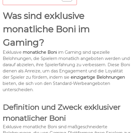
Was sind exklusive
monatliche Boni im
Gaming?
Exklusive
monatliche Boni
im Gaming sind spezielle
Belohnungen, die Spielern monatlich angeboten werden und
darauf abzielen, ihre Spielerfahrung zu verbessern. Diese Boni
dienen als Anreize, um das Engagement und die Loyalität
der Spieler zu fördern, indem sie
einzigartige Belohnungen
bieten, die sich von den Standard-Werbeangeboten
unterscheiden.
Definition und Zweck exklusiver
monatlicher Boni
Exklusive monatliche Boni sind maßgeschneiderte
Belohnungen, die von Gaming-Plattformen ihren Spielern zur