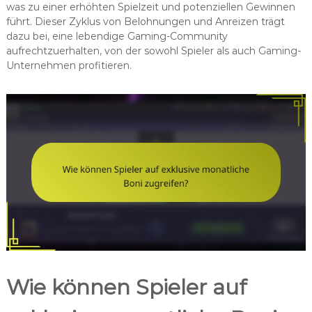
was zu einer erhöhten Spielzeit und potenziellen Gewinnen
führt. Dieser Zyklus von Belohnungen und Anreizen trägt
dazu bei, eine lebendige Gaming-Community
aufrechtzuerhalten, von der sowohl Spieler als auch Gaming-
Unternehmen profitieren.
Wie können Spieler auf