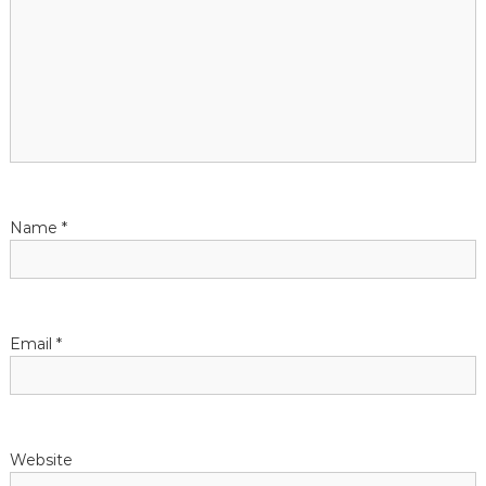
i
g
a
t
i
Name
*
o
n
Email
*
Website