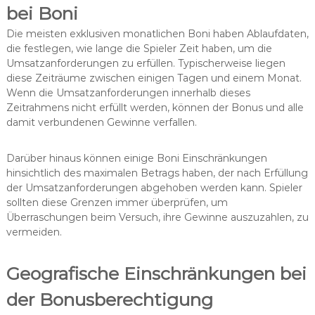
bei Boni
Die meisten exklusiven monatlichen Boni haben Ablaufdaten,
die festlegen, wie lange die Spieler Zeit haben, um die
Umsatzanforderungen zu erfüllen. Typischerweise liegen
diese Zeiträume zwischen einigen Tagen und einem Monat.
Wenn die Umsatzanforderungen innerhalb dieses
Zeitrahmens nicht erfüllt werden, können der Bonus und alle
damit verbundenen Gewinne verfallen.
Darüber hinaus können einige Boni Einschränkungen
hinsichtlich des maximalen Betrags haben, der nach Erfüllung
der Umsatzanforderungen abgehoben werden kann. Spieler
sollten diese Grenzen immer überprüfen, um
Überraschungen beim Versuch, ihre Gewinne auszuzahlen, zu
vermeiden.
Geografische Einschränkungen bei
der Bonusberechtigung