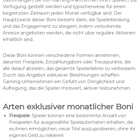
Verfügung gestellt werden und typischerweise für einen
begrenzten Zeitraum jeden Monat verfügbar sind. Der
Hauptzweck dieser Boni besteht darin, die Spielerbindung
und das Engagement zu steigern, indem verlockende
Anreize angeboten werden, die nicht über reguläre Aktionen
erhältlich sind.
Diese Boni können verschiedene Formen annehmen,
darunter Freispiele, Einzahlungsboni oder Treuepunkte, die
alle darauf abzielen, das gesamte Spielerlebnis zu verbessern.
Durch das Angebot exklusiver Belohnungen schaffen
Gaming-Unternehmen ein Gefühl von Dringlichkeit und
Aufregung, das die Spieler motiviert, aktiver teilzunehmen.
Arten exklusiver monatlicher Boni
Freispiele:
Spieler können eine bestimmte Anzahl von
Freispielen für ausgewählte Spielautomaten erhalten, die
es ihnen ermöglichen, neue Titel auszuprobieren, ohne ihr
eigenes Geld zu riskieren.