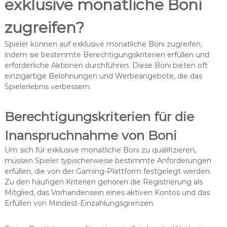
exklusive monatliche Boni
zugreifen?
Spieler können auf exklusive monatliche Boni zugreifen,
indem sie bestimmte Berechtigungskriterien erfüllen und
erforderliche Aktionen durchführen. Diese Boni bieten oft
einzigartige Belohnungen und Werbeangebote, die das
Spielerlebnis verbessern.
Berechtigungskriterien für die
Inanspruchnahme von Boni
Um sich für exklusive monatliche Boni zu qualifizieren,
müssen Spieler typischerweise bestimmte Anforderungen
erfüllen, die von der Gaming-Plattform festgelegt werden.
Zu den häufigen Kriterien gehören die Registrierung als
Mitglied, das Vorhandensein eines aktiven Kontos und das
Erfüllen von Mindest-Einzahlungsgrenzen.