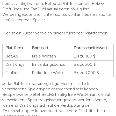
berücksichtigt werden. Beliebte Plattformen wie Bet365,
DraftKings und FanDuel aktualisieren häufig ihre
Werbeangebote und richten sich sowohl an neue als auch an
zurückkehrende Spieler.
Hier ist ein kurzer Vergleich einiger führender Plattformen:
Plattform
Bonusart
Durchschnittswert
Bet365
Freie Wetten
Bis zu 100 $
DraftKings
Einzahlungsbonus
Bis zu 500 $
FanDuel
Risiko-freie Wette
Bis zu 1.000 $
Jede Plattform hat einzigartige Merkmale, die für
verschiedene Spielertypen ansprechend sein können.
Beispielsweise bietet Bet365 häufig freie Wetten an, die auf
verschiedene Sportereignisse eingesetzt werden können,
während DraftKings sich auf die Verdopplung der
Ersteinzahlungen konzentriert, was mehr Flexibilität beim