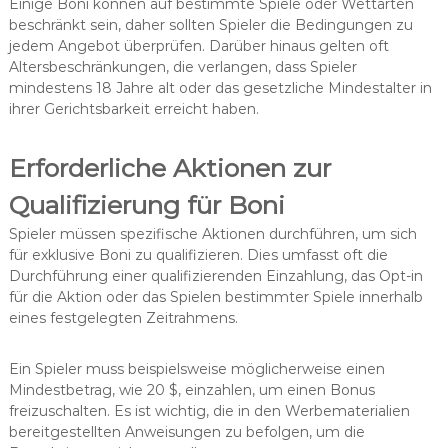
Einige Boni können auf bestimmte Spiele oder Wettarten
beschränkt sein, daher sollten Spieler die Bedingungen zu
jedem Angebot überprüfen. Darüber hinaus gelten oft
Altersbeschränkungen, die verlangen, dass Spieler
mindestens 18 Jahre alt oder das gesetzliche Mindestalter in
ihrer Gerichtsbarkeit erreicht haben.
Erforderliche Aktionen zur
Qualifizierung für Boni
Spieler müssen spezifische Aktionen durchführen, um sich
für exklusive Boni zu qualifizieren. Dies umfasst oft die
Durchführung einer qualifizierenden Einzahlung, das Opt-in
für die Aktion oder das Spielen bestimmter Spiele innerhalb
eines festgelegten Zeitrahmens.
Ein Spieler muss beispielsweise möglicherweise einen
Mindestbetrag, wie 20 $, einzahlen, um einen Bonus
freizuschalten. Es ist wichtig, die in den Werbematerialien
bereitgestellten Anweisungen zu befolgen, um die