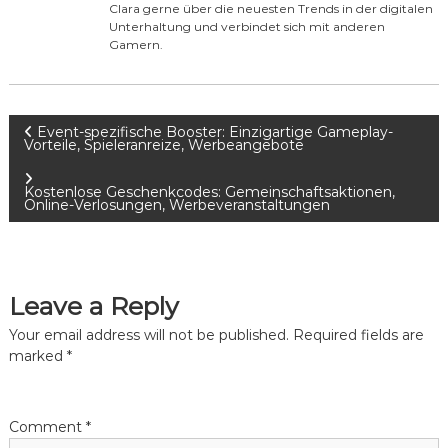
Clara gerne über die neuesten Trends in der digitalen
Unterhaltung und verbindet sich mit anderen
Gamern.
P
Event-spezifische Booster: Einzigartige Gameplay-
Vorteile, Spieleranreize, Werbeangebote
o
Kostenlose Geschenkcodes: Gemeinschaftsaktionen,
Online-Verlosungen, Werbeveranstaltungen
s
t
Leave a Reply
n
Your email address will not be published.
Required fields are
a
marked
*
v
Comment
*