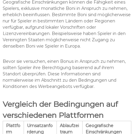
Geografische Einschränkungen können die Fähigkeit eines
Spielers, exklusive monatliche Boni in Anspruch zu nehmen,
erheblich beeinflussen. Bestimmte Boni sind möglicherweise
nur für Spieler in bestimmten Ländern oder Regionen
verfügbar, aufgrund lokaler Vorschriften oder
Lizenzvereinbarungen. Beispielsweise haben Spieler in den
Vereinigten Staaten möglicherweise nicht Zugang zu
denselben Boni wie Spieler in Europa.
Bevor sie versuchen, einen Bonus in Anspruch zu nehmen,
sollten Spieler ihre Berechtigung basierend auf ihrem
Standort überprüfen. Diese Informationen sind
normalerweise im Abschnitt zu den Bedingungen und
Konditionen des Werbeangebots verfügbar.
Vergleich der Bedingungen auf
verschiedenen Plattformen
Plattfo
Umsatzanfo
Ablaufzei
Geografische
rm
rderung
traum
Einschränkungen