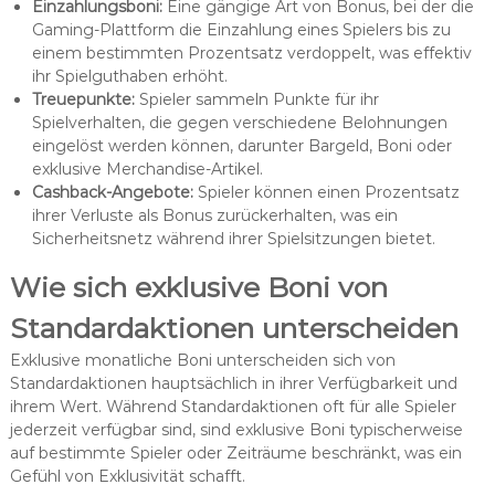
Einzahlungsboni:
Eine gängige Art von Bonus, bei der die
Gaming-Plattform die Einzahlung eines Spielers bis zu
einem bestimmten Prozentsatz verdoppelt, was effektiv
ihr Spielguthaben erhöht.
Treuepunkte:
Spieler sammeln Punkte für ihr
Spielverhalten, die gegen verschiedene Belohnungen
eingelöst werden können, darunter Bargeld, Boni oder
exklusive Merchandise-Artikel.
Cashback-Angebote:
Spieler können einen Prozentsatz
ihrer Verluste als Bonus zurückerhalten, was ein
Sicherheitsnetz während ihrer Spielsitzungen bietet.
Wie sich exklusive Boni von
Standardaktionen unterscheiden
Exklusive monatliche Boni unterscheiden sich von
Standardaktionen hauptsächlich in ihrer Verfügbarkeit und
ihrem Wert. Während Standardaktionen oft für alle Spieler
jederzeit verfügbar sind, sind exklusive Boni typischerweise
auf bestimmte Spieler oder Zeiträume beschränkt, was ein
Gefühl von Exklusivität schafft.