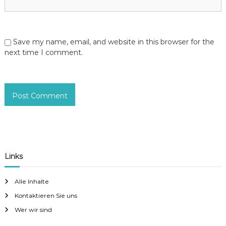
Save my name, email, and website in this browser for the
next time I comment.
Links
Alle Inhalte
Kontaktieren Sie uns
Wer wir sind