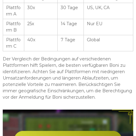
Plattfo
30x
30 Tage
US, UK, CA
rm A
Plattfo
25x
14 Tage
Nur EU
rm B
Plattfo
40x
7 Tage
Global
rm C
Der Vergleich der Bedingungen auf verschiedenen
Plattformen hilft Spielern, die besten verfügbaren Boni zu
identifizieren. Achten Sie auf Plattformen mit niedrigeren
Umsatzanforderungen und längeren Ablaufzeiten, um
potenzielle Vorteile zu maximieren. Berücksichtigen Sie
immer geografische Einschränkungen, um die Berechtigung
vor der Anmeldung für Boni sicherzustellen.