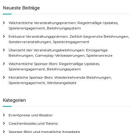
Neueste Beiträge
Wöchentliche Veranstaltungsprämien: Regelmäßige Updates,
Spielerengagement, Belohnungssystem
Exklusive Veranstaltungsprämien: Zeitlich begrenzte Belohnungen,
Sonderveranstaltungen, Spielerengagement
Übersicht der Veranstaltungsbelohnungen: Einzigartige
Belohnungen, Gameplay-Verbesserungen, Spieleranreize
Wöchentliche Sponsor-Boni: Regelmäßige Updates,
Spielerengagement, Belohnungssystem
Monatliche Sponsor-Boni: Wiederkehrende Belohnungen,
Spielerengagement, Werbeangebote
Kategorien
Eventpreise und Booster
Geschenkcodes und Tokens
Sponsor-Boni und monatliche Angebote